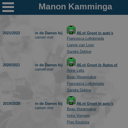

Nieuws
Ploegen
2021/2022
in de Dames bij
A6.nl Groot in auto's
samen met
PR's
Francesca Lollobrigida
Lianne van Loon
Schaatspeloton.nl
Sandra Dekker
2020/2021
in de Dames bij
A6.nl Groot in Autos.nl
samen met
Anne Leltz
Beau Wagemaker
Francesca Lollobrigida
Sandra Dekker
2019/2020
in de Dames bij
A6.nl Groot in auto's
samen met
Beau Wagemaker
Imke Vormeer
Pien Keulstra