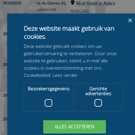
2018/2019
in de Dames bij
A6.nl Groot in Auto's
samen met
Anne Leltz
Pien Keulstra
×
Yvonne Nauta
Deze website maakt gebruik van
2017/2018
in de Dames bij
mkbasics.nl
cookies.
samen met
Iris van der Stelt
Deze website gebruikt cookies om uw
Lisa van der Geest
gebruikerservaring te verbeteren. Door onze
Merel Bosma
website te gebruiken, stemt u in met alle
2016/2017
in de Dames bij
Gewest FryslÃ¢n
cookies in overeenstemming met ons
samen met
Annemarie Boer
Cookiebeleid.
Lees verder
Miranda Dekker
Yvonne Nauta
Bezoekersgegevens
Gerichte
advertenties
2015/2016
in de Dames bij
Team Stressless
samen met
Guo Dan
Tjitske Wassenaar
2014/2015
in de Dames bij
Weissensee4kids
samen met
ALLES ACCEPTEREN
Bianca Roosenboom
Mischa Top