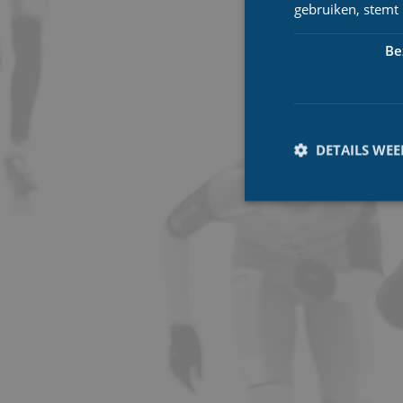
gebruiken, stemt
Be
DETAILS WE
Prestatiecookies wor
niet worden gebruikt 
Naam
_ga