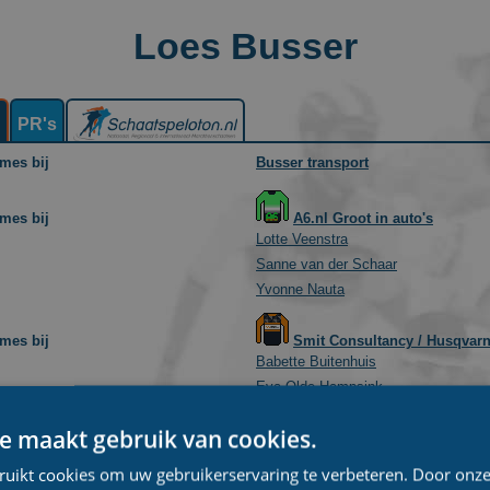
Loes Busser
n
PR's
ames bij
Busser transport
ames bij
A6.nl Groot in auto's
Lotte Veenstra
Sanne van der Schaar
Yvonne Nauta
ames bij
Smit Consultancy / Husqvar
Babette Buitenhuis
Eva Olde Hampsink
Thirza Gorkink
e maakt gebruik van cookies.
ruikt cookies om uw gebruikerservaring te verbeteren. Door onze