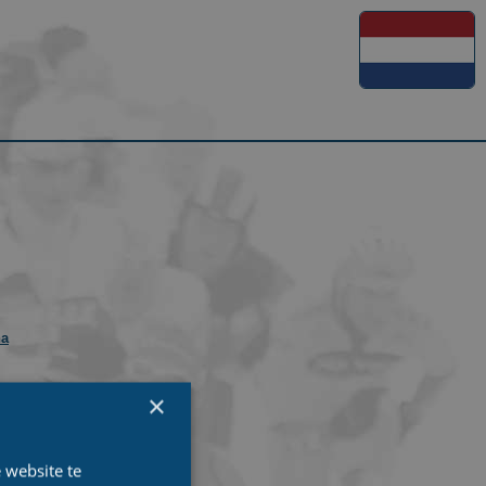
na
×
 website te