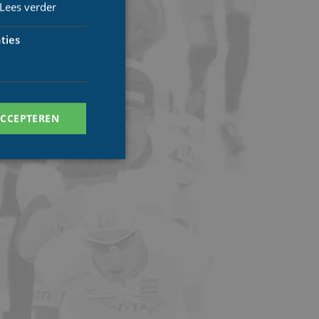
Lees verder
ties
ACCEPTEREN
. Deze cookies kunnen
ersal Analytics -
 commonly used
ish unique users by
 identifier. It is