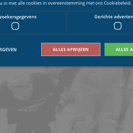
 u in met alle cookies in overeenstemming met ons Cookiebeleid.
zoekersgegevens
Gerichte adverten
ERGEVEN
ALLES AFWIJZEN
ALLES 
Bezoekersgegevens
Gerichte advertenties
den gebruikt om te zien hoe bezoekers de website gebruiken, bijv. analytische cookies
om een bepaalde bezoeker direct te identificeren.
Aanbieder
/
Vervaldatum
Omschrijving
Domein
1 jaar 1
This cookie name is asssociated with Google Univ
Google LLC
maand
which is a significant update to Google's more
.schaatspeloton.nl
analytics service. This cookie is used to distingu
assigning a randomly generated number as a client