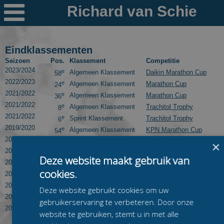

Nieuws
Ploegen
Eindklassementen
Seizoen
Pos.
Klassement
Competitie
PR's
2023/2024
e
Algemeen Klassement
Daikin Marathon Cup
58
2022/2023
e
Algemeen Klassement
Marathon Cup
24
Schaatspeloton.nl
2021/2022
e
Algemeen Klassement
Marathon Cup
36
2021/2022
e
Algemeen Klassement
Trachitol Trophy
8
2021/2022
e
Sprint Klassement
Trachitol Trophy
6
2019/2020
e
Algemeen Klassement
KPN Marathon Cup
54
2019/2020
e
Sprint Klassement
Trachitol Trophy
5
×
2018/2019
e
Algemeen Klassement
Regiocompetitie Zuid
1
Deze website maakt gebruik van
2018/2019
e
Algemeen Klassement
6-Banentoernooi
4
cookies.
2015/2016
e
Algemeen Klassement
Regiocompetitie Zuid
11
2014/2015
e
Algemeen Klassement
Regiocompetitie Zuid
12
Deze website gebruikt cookies om uw
2012/2013
e
Algemeen Klassement
Regiocompetitie Zuid
20
gebruikerservaring te verbeteren. Door onze
2011/2012
e
Algemeen Klassement
Regiocompetitie Zuid
38
website te gebruiken, stemt u in met alle