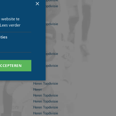
Heren Topdivisie
×
Heren Topdivisie
Heren
Heren
 website te
Heren Topdivisie
Lees verder
Heren
Heren
ties
Heren
Heren
Heren Topdivisie
Heren
ACCEPTEREN
Heren Topdivisie
Heren
Heren
Heren Topdivisie
Heren
Heren Topdivisie
. Deze cookies kunnen
Heren Topdivisie
Heren Topdivisie
Heren Topdivisie