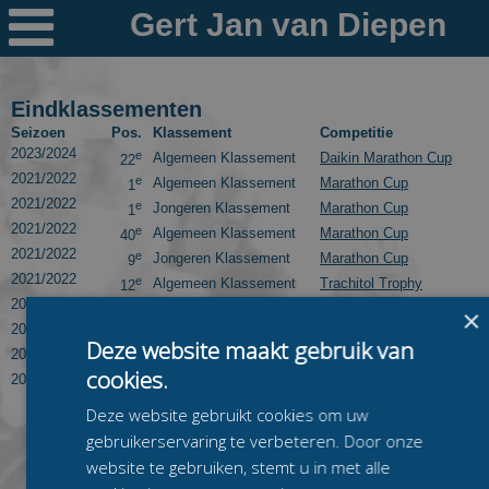

Nieuws
Ploegen
Eindklassementen
Seizoen
Pos.
Klassement
Competitie
PR's
2023/2024
e
Algemeen Klassement
Daikin Marathon Cup
22
2021/2022
e
Algemeen Klassement
Marathon Cup
1
Schaatspeloton.nl
2021/2022
e
Jongeren Klassement
Marathon Cup
1
2021/2022
e
Algemeen Klassement
Marathon Cup
40
2021/2022
e
Jongeren Klassement
Marathon Cup
9
2021/2022
e
Algemeen Klassement
Trachitol Trophy
12
2019/2020
e
Algemeen Klassement
KPN Marathon Cup
7
×
2019/2020
e
Jongeren Klassement
KPN Marathon Cup
3
Deze website maakt gebruik van
2019/2020
e
Algemeen Klassement
Trachitol Trophy
26
cookies.
2018/2019
e
Algemeen Klassement
6-Banentoernooi
9
Deze website gebruikt cookies om uw
gebruikerservaring te verbeteren. Door onze
website te gebruiken, stemt u in met alle