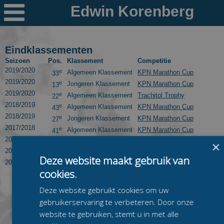

Nieuws
Ploegen
Eindklassementen
Seizoen
Pos.
Klassement
Competitie
PR's
2019/2020
e
Algemeen Klassement
KPN Marathon Cup
33
2019/2020
e
Jongeren Klassement
KPN Marathon Cup
13
Schaatspeloton.nl
2019/2020
e
Algemeen Klassement
Trachitol Trophy
22
2018/2019
e
Algemeen Klassement
KPN Marathon Cup
43
2018/2019
e
Jongeren Klassement
KPN Marathon Cup
27
2017/2018
e
Algemeen Klassement
KPN Marathon Cup
41
2017/2018
e
Jongeren Klassement
KPN Marathon Cup
29
×
2015/2016
e
Algemeen Klassement
Regiocompetitie Oost
3
Deze website maakt gebruik van
2014/2015
e
Algemeen Klassement
Leisure World Regio Oost
8
cookies.
Deze website gebruikt cookies om uw
gebruikerservaring te verbeteren. Door onze
website te gebruiken, stemt u in met alle