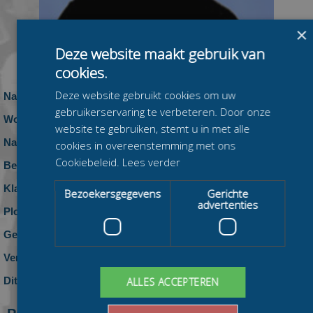
×
Deze website maakt gebruik van
cookies.
Deze website gebruikt cookies om uw
Naam:
Wim Westerveld
gebruikerservaring te verbeteren. Door onze
Woonplaats:
website te gebruiken, stemt u in met alle
Nationaliteit:
Nederland
cookies in overeenstemming met ons
Cookiebeleid.
Lees verder
Beennummer:
Klasse:
Bezoekersgegevens
Gerichte
advertenties
Ploeg:
geen ploeg
Geboren:
Vereniging:
Dit seizoen:
0 zeges, 0 podiumplaatsen en 0 top-10
ALLES ACCEPTEREN
klasseringen