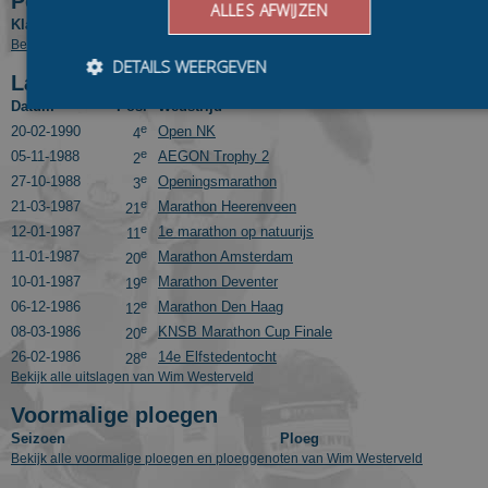
Positie in tussenklassementen
ALLES AFWIJZEN
Klassement
Competitie
Pos.
Bekijk eindresultaten van Wim Westerveld in voorgaande seizoenen
DETAILS WEERGEVEN
Laatste 10 uitslagen
Datum
Pos.
Wedstrijd
e
20-02-1990
Open NK
4
Bezoekersgegevens
Gerichte advertenties
e
05-11-1988
AEGON Trophy 2
2
e
27-10-1988
Openingsmarathon
3
Prestatiecookies worden gebruikt om te zien hoe bezoekers de
e
21-03-1987
Marathon Heerenveen
21
website gebruiken, bijv. analytische cookies. Deze cookies
kunnen niet worden gebruikt om een bepaalde bezoeker
e
12-01-1987
1e marathon op natuurijs
11
direct te identificeren.
e
11-01-1987
Marathon Amsterdam
20
Aanbieder
/
e
10-01-1987
Marathon Deventer
19
Naam
Vervaldatum
Omschrijvin
Domein
e
06-12-1986
Marathon Den Haag
12
_ga
1 jaar 1
This cookie
Google LLC
e
08-03-1986
KNSB Marathon Cup Finale
20
maand
name is
.schaatspeloton.nl
e
26-02-1986
14e Elfstedentocht
asssociated
28
with Google
Bekijk alle uitslagen van Wim Westerveld
Universal
Analytics -
Voormalige ploegen
which is a
significant
Seizoen
Ploeg
update to
Bekijk alle voormalige ploegen en ploeggenoten van Wim Westerveld
Google's
more