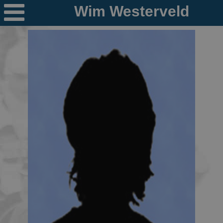

Nieuws
Ploegen
PR's
Schaatspeloton.nl