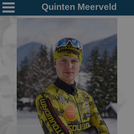

Nieuws
Ploegen
PR's
Schaatspeloton.nl