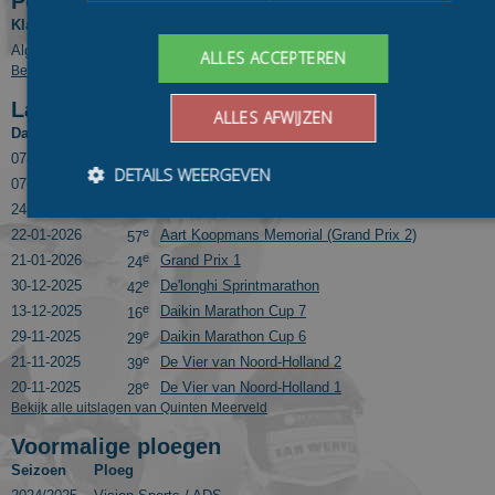
Positie in tussenklassementen
Klassement
Competitie
Pos.
e
Algemeen Klassement
Daikin Marathon Cup
26
ALLES ACCEPTEREN
Bekijk eindresultaten van Quinten Meerveld in voorgaande seizoenen
Laatste 10 uitslagen
ALLES AFWIJZEN
Datum
Pos.
Wedstrijd
e
07-03-2026
Daikin Marathon Cup Finale
8
DETAILS WEERGEVEN
e
07-02-2026
Daikin Marathon Cup 11
10
e
24-01-2026
Open Nederlands Kampioenschap
53
e
22-01-2026
Aart Koopmans Memorial (Grand Prix 2)
57
e
21-01-2026
Grand Prix 1
Bezoekersgegevens
Gerichte advertenties
24
e
30-12-2025
De'longhi Sprintmarathon
42
Prestatiecookies worden gebruikt om te zien hoe bezoekers de
e
13-12-2025
Daikin Marathon Cup 7
16
website gebruiken, bijv. analytische cookies. Deze cookies
e
29-11-2025
Daikin Marathon Cup 6
kunnen niet worden gebruikt om een bepaalde bezoeker
29
direct te identificeren.
e
21-11-2025
De Vier van Noord-Holland 2
39
e
20-11-2025
De Vier van Noord-Holland 1
Aanbieder
/
28
Naam
Vervaldatum
Omschrijvin
Domein
Bekijk alle uitslagen van Quinten Meerveld
_ga
1 jaar 1
This cookie
Google LLC
Voormalige ploegen
maand
name is
.schaatspeloton.nl
asssociated
Seizoen
Ploeg
with Google