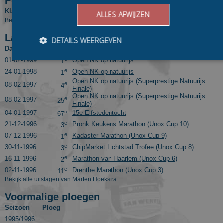
Positie in tussenklassementen
Klassement
Competitie
Pos.
ALLES AFWIJZEN
Bekijk eindresultaten van Marten Hoekstra in voorgaande seizoenen
Laatste 10 uitslagen
DETAILS WEERGEVEN
Datum
Pos.
Wedstrijd
e
01-02-1999
Open NK op natuurijs
1
e
24-01-1998
Open NK op natuurijs
1
Bezoekersgegevens
Gerichte advertenties
Open NK op natuurijs (Superprestige Natuurijs
e
08-02-1997
4
Finale)
Open NK op natuurijs (Superprestige Natuurijs
Prestatiecookies worden gebruikt om te zien hoe bezoekers de
e
08-02-1997
25
Finale)
website gebruiken, bijv. analytische cookies. Deze cookies
e
04-01-1997
15e Elfstedentocht
kunnen niet worden gebruikt om een bepaalde bezoeker
67
direct te identificeren.
e
21-12-1996
Pronk Keukens Marathon (Unox Cup 10)
3
e
07-12-1996
Kadaster Marathon (Unox Cup 9)
Aanbieder
/
1
Naam
Vervaldatum
Omschrijvin
Domein
e
30-11-1996
ChipMarket Lichtstad Trofee (Unox Cup 8)
3
e
16-11-1996
Marathon van Haarlem (Unox Cup 6)
_ga
1 jaar 1
This cookie
Google LLC
2
maand
name is
.schaatspeloton.nl
e
02-11-1996
Drenthe Marathon (Unox Cup 3)
11
asssociated
Bekijk alle uitslagen van Marten Hoekstra
with Google
Universal
Analytics -
Voormalige ploegen
which is a
Seizoen
Ploeg
significant
update to
1995/1996
Google's