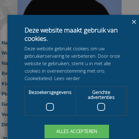
×
Deze website maakt gebruik van
cookies.
Naam:
Marten Hoekstra
Deze website gebruikt cookies om uw
Woonplaats:
gebruikerservaring te verbeteren. Door onze
website te gebruiken, stemt u in met alle
Nationaliteit:
Nederland
cookies in overeenstemming met ons
Beennummer:
Cookiebeleid.
Lees verder
Klasse:
Bezoekersgegevens
Gerichte
Ploeg:
geen ploeg
advertenties
Geboren:
Vereniging:
Dit seizoen:
0 zeges, 0 podiumplaatsen en 0 top-10
klasseringen
ALLES ACCEPTEREN