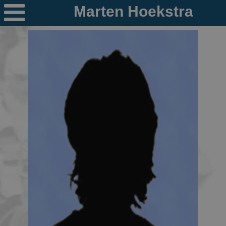

Nieuws
Ploegen
PR's
Schaatspeloton.nl