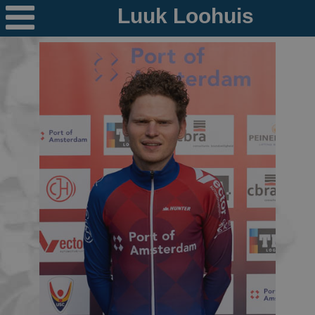

Nieuws
Ploegen
PR's
Schaatspeloton.nl