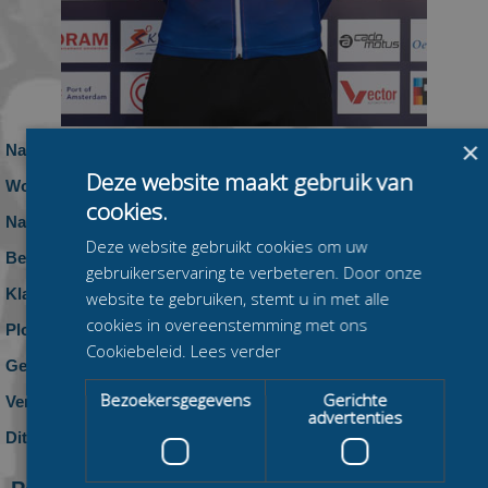
×
Naam:
Luuk Loohuis
Deze website maakt gebruik van
Woonplaats:
Groningen
cookies.
Nationaliteit:
Nederland
Deze website gebruikt cookies om uw
Beennummer:
86
gebruikerservaring te verbeteren. Door onze
Klasse:
Heren Beloften
website te gebruiken, stemt u in met alle
cookies in overeenstemming met ons
Ploeg:
Vector
Cookiebeleid.
Lees verder
Geboren:
november 1994 (31 jaar)
Bezoekersgegevens
Gerichte
Vereniging:
G.S.S.V. TJAS
advertenties
Dit seizoen:
0 zeges, 0 podiumplaatsen en 0 top-10
klasseringen