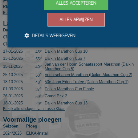
Positie in tussenklassementen
ALLES ACCEPTEREN
Klassement
Competitie
Pos.
Bekijk eindresultaten van Lasse Klaas in voorgaande seizoenen
ALLES AFWIJZEN
Laatste 10 uitslagen
Datum
Pos.
Wedstrijd
DETAILS WEERGEVEN
e
07-03-2026
Daikin Marathon Cup Finale
32
e
07-02-2026
Daikin Marathon Cup 11
37
e
17-01-2026
Daikin Marathon Cup 10
43
e
13-12-2025
Daikin Marathon Cup 7
55
Bezoekersgegevens
Gerichte advertenties
Jan van der Hoorn Schaatssport Marathon (Daikin
e
15-11-2025
49
Marathon Cup 5)
Prestatiecookies worden gebruikt om te zien hoe bezoekers de
e
25-10-2025
Vechtsebanen Marathon (Daikin Marathon Cup 2)
58
website gebruiken, bijv. analytische cookies. Deze cookies
kunnen niet worden gebruikt om een bepaalde bezoeker
e
18-10-2025
53e Jaap Eden Trofee (Daikin Marathon Cup 1)
48
direct te identificeren.
e
01-03-2025
Daikin Marathon Cup Finale
37
Aanbieder
/
e
26-01-2025
Grand Prix 2
59
Naam
Vervaldatum
Omschrijvin
Domein
e
18-01-2025
Daikin Marathon Cup 13
29
Bekijk alle uitslagen van Lasse Klaas
_ga
1 jaar 1
This cookie
Google LLC
maand
name is
.schaatspeloton.nl
asssociated
Voormalige ploegen
with Google
Seizoen
Ploeg
Universal
Analytics -
2024/2025
ELKA-Install
which is a