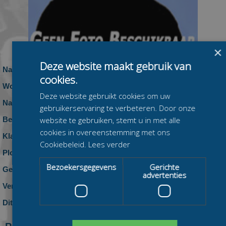
×
Deze website maakt gebruik van
Naam:
Lasse Klaas
cookies.
Woonplaats:
Deze website gebruikt cookies om uw
Nationaliteit:
Nederland
gebruikerservaring te verbeteren. Door onze
website te gebruiken, stemt u in met alle
Beennummer:
63
cookies in overeenstemming met ons
Klasse:
Heren Beloften
Cookiebeleid.
Lees verder
Ploeg:
ELKA-Install / Hengelose IJsclub
Bezoekersgegevens
Gerichte
Geboren:
advertenties
Vereniging:
Dit seizoen:
0 zeges, 0 podiumplaatsen en 0 top-10
klasseringen