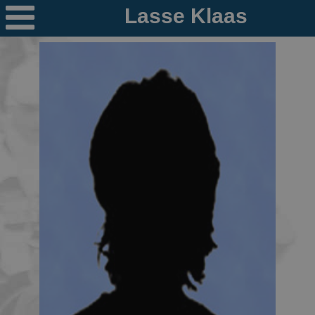

Nieuws
Ploegen
PR's
Schaatspeloton.nl