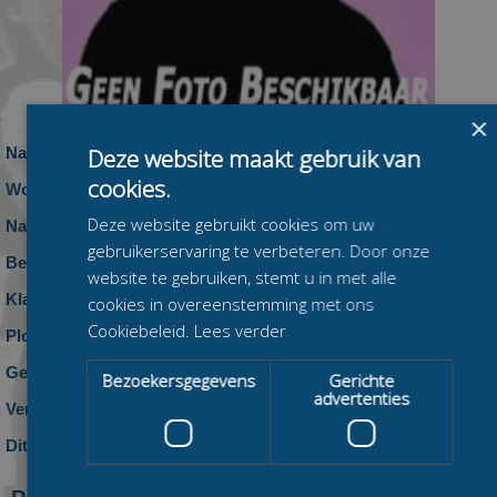
×
Naam:
Deze website maakt gebruik van
Kimberly Muusse
cookies.
Woonplaats:
Deze website gebruikt cookies om uw
Nationaliteit:
Nederland
gebruikerservaring te verbeteren. Door onze
Beennummer:
website te gebruiken, stemt u in met alle
Klasse:
cookies in overeenstemming met ons
Cookiebeleid.
Lees verder
Ploeg:
geen ploeg
Geboren:
Bezoekersgegevens
Gerichte
advertenties
Vereniging:
Dit seizoen:
0 zeges, 0 podiumplaatsen en 0 top-10
klasseringen