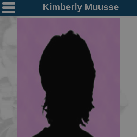

Nieuws
Ploegen
PR's
Schaatspeloton.nl