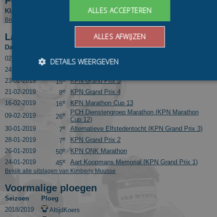
Positie in tussenklassementen
ALLES ACCEPTEREN
Klassement
Competitie
Pos.
Bekijk eindresultaten van Kimberly Muusse in voorgaande seizoenen
Laatste 10 uitslagen
ALLES AFWIJZEN
Datum
Pos.
Wedstrijd
e
02-03-2019
KPN Marathon Cup Finale
9
DETAILS WEERGEVEN
e
24-02-2019
Sea Ice Classic (KPN Grand Prix Finale)
14
e
23-02-2019
KPN Grand Prix 5
15
e
21-02-2019
KPN Grand Prix 4
8
Bezoekersgegevens
Gerichte advertenties
e
16-02-2019
KPN Marathon Cup 13
16
PCH Dienstengroep Marathon (KPN Marathon
e
09-02-2019
26
Prestatiecookies worden gebruikt om te zien hoe bezoekers de
Cup 12)
website gebruiken, bijv. analytische cookies. Deze cookies
e
30-01-2019
Alternatieve Elfstedentocht (KPN Grand Prix 3)
7
kunnen niet worden gebruikt om een bepaalde bezoeker
e
28-01-2019
KPN Grand Prix 2
7
direct te identificeren.
e
26-01-2019
KPN ONK Marathon
50
Aanbieder
/
Naam
Vervaldatum
Omschrijvin
e
24-01-2019
Aart Koopmans Memorial (KPN Grand Prix 1)
45
Domein
Bekijk alle uitslagen van Kimberly Muusse
_ga
1 jaar 1
This cookie
Google LLC
maand
name is
.schaatspeloton.nl
Voormalige ploegen
asssociated
with Google
Seizoen
Ploeg
Universal
2018/2019
AltijdKoers
Analytics -