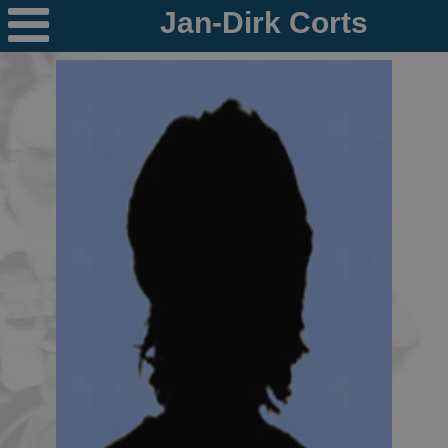

Nieuws
Ploegen
PR's
Schaatspeloton.nl