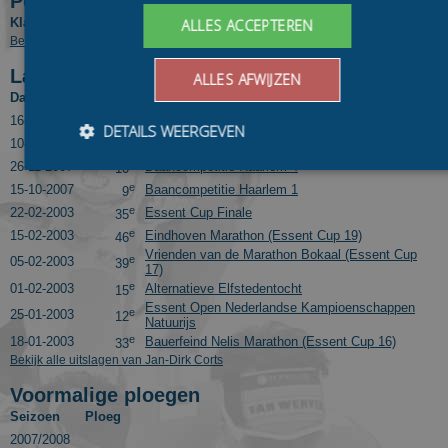
Positie in tussenklassementen
Klassement
Competitie
Pos.
ALLES ACCEPTEREN
Bekijk eindresultaten van Jan-Dirk Corts in voorgaande seizoenen
Laatste 10 uitslagen
ALLES AFWIJZEN
Datum
Pos.
Wedstrijd
e
16-11-2008
Gewestelijk Kampioenschappen Zuid-Holland
19
DETAILS WEERGEVEN
e
10-12-2007
Baancompetitie Haarlem 5
7
e
26-11-2007
Baancompetitie Haarlem 4
10
e
15-10-2007
Baancompetitie Haarlem 1
9
Bezoekersgegevens
Gerichte advertenties
e
22-02-2003
Essent Cup Finale
35
e
15-02-2003
Eindhoven Marathon (Essent Cup 19)
46
Prestatiecookies worden gebruikt om te zien hoe bezoekers de
Vrienden van de Marathon Bokaal (Essent Cup
e
05-02-2003
website gebruiken, bijv. analytische cookies. Deze cookies
39
17)
kunnen niet worden gebruikt om een bepaalde bezoeker
e
01-02-2003
Alternatieve Elfstedentocht
15
direct te identificeren.
Essent Open Nederlandse Kampioenschappen
e
25-01-2003
12
Natuurijs
Aanbieder
/
Naam
Vervaldatum
Omschrijvin
e
Domein
18-01-2003
Bauerfeind Nelis Marathon (Essent Cup 16)
33
Bekijk alle uitslagen van Jan-Dirk Corts
_ga
1 jaar 1
This cookie
Google LLC
maand
name is
.schaatspeloton.nl
Voormalige ploegen
asssociated
with Google
Seizoen
Ploeg
Universal
2007/2008
Analytics -