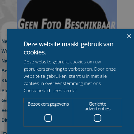
×
Naam:
Jan-Dirk Corts
Deze website maakt gebruik van
cookies.
Woonplaats:
Nationaliteit:
Nederland
Deze website gebruikt cookies om uw
gebruikerservaring te verbeteren. Door onze
Beennummer:
website te gebruiken, stemt u in met alle
Klasse:
cookies in overeenstemming met ons
Cookiebeleid.
Lees verder
Ploeg:
geen ploeg
Geboren:
Bezoekersgegevens
Gerichte
advertenties
Vereniging:
Dit seizoen:
0 zeges, 0 podiumplaatsen en 0 top-10
klasseringen