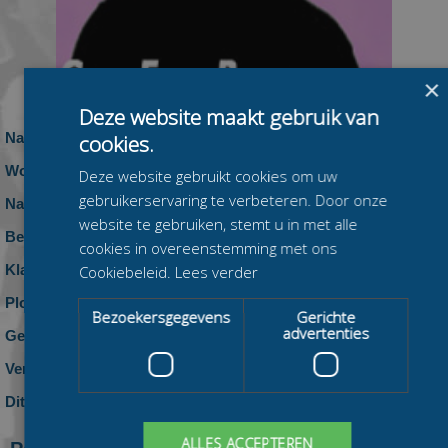
×
Deze website maakt gebruik van
Naam:
Eva Olde Hampsink
cookies.
Woonplaats:
Deze website gebruikt cookies om uw
gebruikerservaring te verbeteren. Door onze
Nationaliteit:
Nederland
website te gebruiken, stemt u in met alle
Beennummer:
cookies in overeenstemming met ons
Klasse:
Cookiebeleid.
Lees verder
Ploeg:
geen ploeg
Bezoekersgegevens
Gerichte
advertenties
Geboren:
Vereniging:
Dit seizoen:
0 zeges, 0 podiumplaatsen en 0 top-10
klasseringen
ALLES ACCEPTEREN