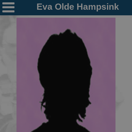

Nieuws
Ploegen
PR's
Schaatspeloton.nl