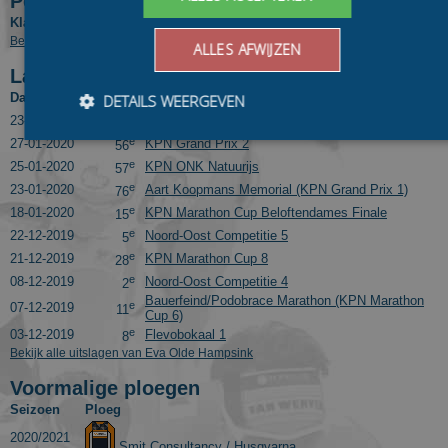
Positie in tussenklassementen
Klassement
Competitie
Pos.
Bekijk eindresultaten van Eva Olde Hampsink in voorgaande seizoenen
ALLES AFWIJZEN
Laatste 10 uitslagen
Datum
Pos.
Wedstrijd
DETAILS WEERGEVEN
e
23-02-2020
Noord-Oost Competitie Finale
24
e
27-01-2020
KPN Grand Prix 2
56
e
25-01-2020
KPN ONK Natuurijs
57
Bezoekersgegevens
Gerichte advertenties
e
23-01-2020
Aart Koopmans Memorial (KPN Grand Prix 1)
76
e
18-01-2020
KPN Marathon Cup Beloftendames Finale
15
Prestatiecookies worden gebruikt om te zien hoe bezoekers de
website gebruiken, bijv. analytische cookies. Deze cookies
e
22-12-2019
Noord-Oost Competitie 5
5
kunnen niet worden gebruikt om een bepaalde bezoeker
e
21-12-2019
KPN Marathon Cup 8
28
direct te identificeren.
e
08-12-2019
Noord-Oost Competitie 4
2
Aanbieder
/
Bauerfeind/Podobrace Marathon (KPN Marathon
Naam
Vervaldatum
Omschrijvin
e
07-12-2019
11
Domein
Cup 6)
e
03-12-2019
Flevobokaal 1
8
_ga
1 jaar 1
This cookie
Google LLC
Bekijk alle uitslagen van Eva Olde Hampsink
maand
name is
.schaatspeloton.nl
asssociated
with Google
Voormalige ploegen
Universal
Seizoen
Ploeg
Analytics -
which is a
2020/2021
significant
Smit Consultancy / Husqvarna