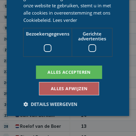
onze website te gebruiken, stemt u in met
Rob Bisschops
24
17
alle cookies in overeenstemming met ons
Wil Schermer
23
18
Cookiebeleid.
Lees verder
Hans van der Meijden
22
19
Bezoekersgegevens
Gerichte
advertenties
Jos Veneman
21
20
Auke Kootstra
20
21
Cor Varenkamp
19
22
Henk Portengen
18
23
ALLES ACCEPTEREN
Wim van Lindenberg
17
24
ALLES AFWIJZEN
Arie Rozendaal
16
25
DETAILS WEERGEVEN
Jan Haga
15
26
Jan van Berkum
14
27
Roelof van de Boer
13
28
Bezoekersgegevens
Gerichte advertenties