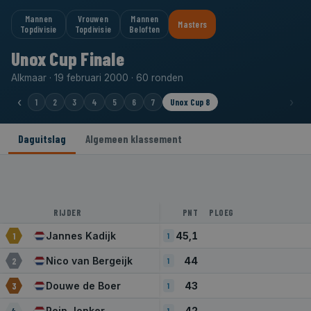
Mannen
Vrouwen
Mannen
Masters
Topdivisie
Topdivisie
Beloften
Unox Cup Finale
Alkmaar · 19 februari 2000 · 60 ronden
‹
›
1
2
3
4
5
6
7
Unox Cup 8
Daguitslag
Algemeen klassement
RIJDER
PNT
PLOEG
Jannes Kadijk
45,1
1
1
Nico van Bergeijk
44
2
1
Douwe de Boer
43
3
1
Rein Jonker
42
4
1