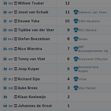
William Touber
12
29
B23
Prestatiecookies worden gebruikt om te zien hoe
bezoekers de website gebruiken, bijv. analytische
Joost van Schaik
11
30
Daewoo van Veen
B87
D
cookies. Deze cookies kunnen niet worden gebruikt
om een bepaalde bezoeker direct te identificeren.
Douwe Yska
10
31
ZWH Keukens
B17
Z
AANBIEDER /
NAAM
VERVALDATUM
OMSCH
DOMEIN
Tsjibbe van der Veer
9
32
RSV Westra
B65
R
_ga
1 jaar 1 maand
This c
Google LLC
Stefan Boezelman
8
33
Seves
B42
S
name i
.schaatspeloton.nl
asssoc
BBF
Googl
Nico Wierstra
7
34
B25
B
Univer
Bouwaannemer mij
Analyti
which i
Tonny van Vliet
6
35
Kreeuwen Effecten
B47
K
signifi
update
Bouwservice
Google
Joop Kuiper
5
36
B13
B
Kuiper
commo
analyti
This co
Richard Sijm
4
37
Vinsk
B72
V
used t
disting
Auke Broex
3
38
Viks Parket
B20
V
unique
assigni
rando
Klaas Koelewijn
2
39
genera
number
Johannes de Groot
1
40
B19
client i
It is i