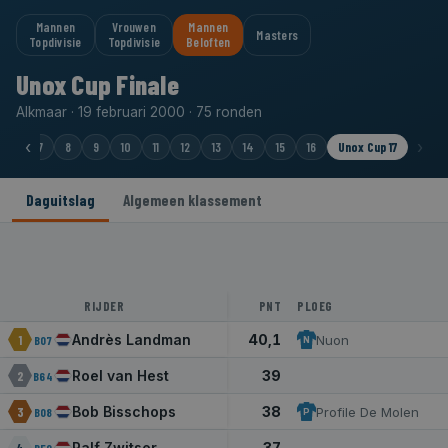
Mannen
Vrouwen
Mannen
Masters
Topdivisie
Topdivisie
Beloften
Unox Cup Finale
Alkmaar · 19 februari 2000 · 75 ronden
‹
›
6
7
8
9
10
11
12
13
14
15
16
Unox Cup 17
Daguitslag
Algemeen klassement
RIJDER
PNT
PLOEG
Andrès Landman
40,1
1
Nuon
B07
N
Roel van Hest
39
2
B64
Bob Bisschops
38
3
Profile De Molen
B08
P
Ralf Zwitser
37
4
B50