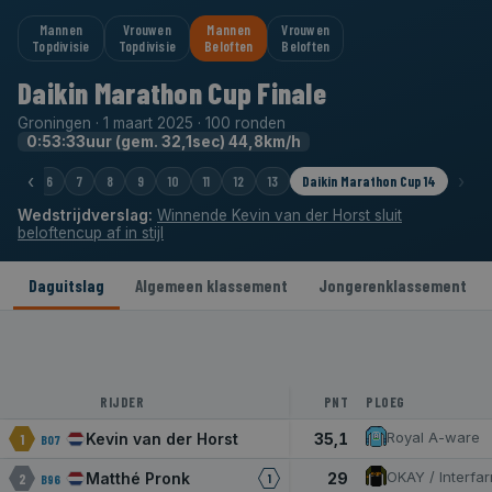
Mannen
Vrouwen
Mannen
Vrouwen
Topdivisie
Topdivisie
Beloften
Beloften
Daikin Marathon Cup Finale
Groningen · 1 maart 2025 · 100 ronden
0:53:33uur (gem. 32,1sec) 44,8km/h
‹
›
5
6
7
8
9
10
11
12
13
Daikin Marathon Cup 14
Wedstrijdverslag:
Winnende Kevin van der Horst sluit
beloftencup af in stijl
Daguitslag
Algemeen klassement
Jongerenklassement
RIJDER
PNT
PLOEG
Royal A-ware
Kevin van der Horst
35,1
1
B07
OKAY / Interfa
Matthé Pronk
29
2
B96
1