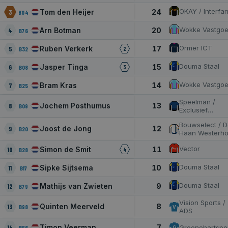
OKAY / Interfa
Tom den Heijer
24
3
B04
Wokke Vastgo
Arn Botman
20
4
B76
Ormer ICT
Ruben Verkerk
17
5
B32
2
Douma Staal
Jasper Tinga
15
6
B08
3
Wokke Vastgo
Bram Kras
14
7
B25
Speelman /
Jochem Posthumus
13
8
B09
Exclusief
Vastgoedbehe
Bouwselect / 
Joost de Jong
12
9
B20
Haan Westerho
Vector
Simon de Smit
11
10
B28
4
Douma Staal
Sipke Sijtsema
10
11
B17
Douma Staal
Mathijs van Zwieten
9
12
B79
Vision Sports /
Quinten Meerveld
8
13
B98
V
ADS
Timon Veerman
7
14
Groenehartspor
B56
G