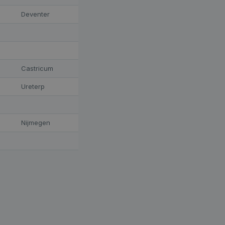
s analytics reports.
hough this is
Deventer
niversal Analytics.
ring 2017 no
ars to store and
Castricum
ist session state.
Ureterp
CHRIJVING
Nijmegen
le Adsense