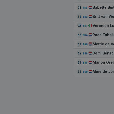
Babette Bui
29
B19
Britt van W
30
B82
_gid
Veronica Lu
31
B87
Roos Tabak
32
B04
_ga_FJW480MXR8
Mettie de V
33
B90
Demi Bens
34
B26
NAAM
Manon Gre
35
B98
_gat_gtag_UA_2799
Aline de Jo
36
B50