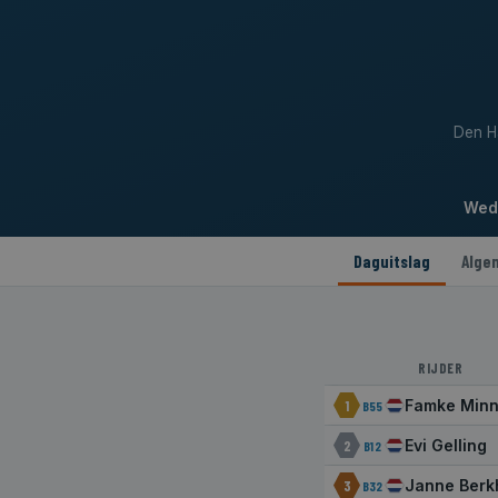
Den Ha
Weds
Daguitslag
Alge
RIJDER
Famke Min
1
B55
Evi Gelling
2
B12
Janne Berk
3
B32