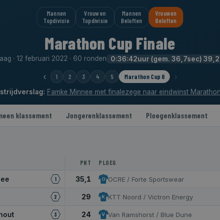
Mannen
Vrouwen
Mannen
Vrouwen
Topdivisie
Topdivisie
Beloften
Beloften
Marathon Cup Finale
ag · 12 februari 2022 · 60 ronden
0:36:42uur (gem. 36,7sec) 39,
‹
›
1
2
3
4
5
Marathon Cup 6
trijdverslag:
Famke Minnee met finalezege naar eindwinst Maratho
meen klassement
Jongerenklassement
Ploegenklassement
PNT
PLOEG
nee
35,1
OCRE / Forte Sportswear
1
O
29
KTT Noord / Victron Energy
2
K
hout
24
Van Ramshorst / Blue Dune
3
V