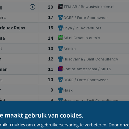
TEKLAB / Bewustwinkelen.nl
og
20
4
ers
17
OCRE / Forte Sportswear
O
ríguez Rojas
15
Enya / 21 Adventures
E
A6.nl Groot in auto's
uta
14
t
13
Arktika
A
n
12
Husqvarna / Smit Consultancy
H
Port of Amsterdam / SKITS
eman
11
rs
10
OCRE / Forte Sportswear
O
r
9
Haak
H
ink
8
Husqvarna / Smit Consultancy
H
onhoven
7
e maakt gebruik van cookies.
Fortune Coffee
6
5
ruikt cookies om uw gebruikerservaring te verbeteren. Door onze