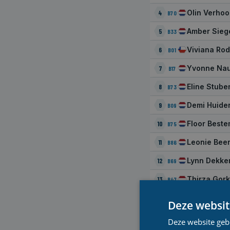
Olin Verho
4
B70
Amber Sieg
5
B33
Viviana Rod
6
B01
Yvonne Na
7
B17
Eline Stuber
8
B73
Demi Huide
9
B09
Floor Best
10
B75
Leonie Bee
11
B86
Lynn Dekke
12
B69
Thirza Gork
13
B47
Doke Scho
14
B57
Deze websit
Iris Tiben
15
B80
Deze website geb