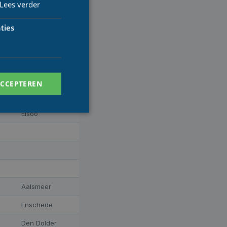
Lees verder
Kudelstaart
ties
Groningen
Ellecom
Leiderdorp
ACCEPTEREN
Elsoo
. Deze cookies kunnen
Aalsmeer
niversal Analytics -
Enschede
ore commonly used
nguish unique users
 client identifier.
Den Dolder
nd used to calculate