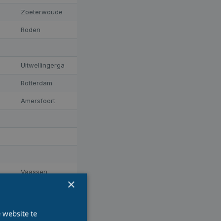
Zoeterwoude
Roden
Uitwellingerga
Rotterdam
Amersfoort
Vaassen
×
Wageningen
Medemblik
 website te