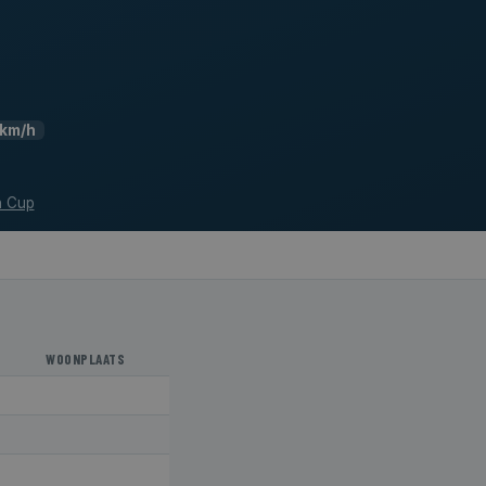
2km/h
n Cup
WOONPLAATS