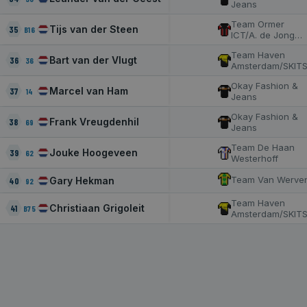
commo
Jeans
analyti
This co
Team Ormer
Tijs van der Steen
35
B16
used t
ICT/A. de Jong
disting
Groep
unique
Team Haven
Bart van der Vlugt
36
36
assigni
Amsterdam/SKIT
rando
genera
Okay Fashion &
number
Marcel van Ham
37
14
Jeans
client i
It is i
Okay Fashion &
each p
Frank Vreugdenhil
38
69
Jeans
request
and us
Team De Haan
calcula
Jouke Hoogeveen
39
62
sessio
Westerhoff
campai
for the
Team Van Werve
Gary Hekman
40
92
analyti
reports
Team Haven
default 
Christiaan Grigoleit
41
B75
Amsterdam/SKIT
to expi
years,
this is
custom
websit
_gid
1 dag
This c
Google LLC
name i
.schaatspeloton.nl
asssoc
Googl