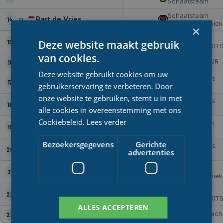
Schaatsteam
Schaatsteam
Bart de Vries
14
91
Bouw & Techniek
×
Team Haven
Christoffel Hendriks
15
Deze website maakt gebruik
64
Amsterdam/SKIT
van cookies.
Team Skate4AIR
Peter van de Pol
16
93
Deze website gebruikt cookies om uw
CRV-Interfarms
Jan Korenberg
17
42
4
gebruikerservaring te verbeteren. Door
Schaatsploeg
onze website te gebruiken, stemt u in met
CRV-Interfarms
Pim Cazemier
18
46
Schaatsploeg
alle cookies in overeenstemming met ons
Cookiebeleid.
Lees verder
Team De Haan
Erwin Mesu
19
94
Westerhoff
Bezoekersgegevens
Gerichte
CRV-Interfarms
Robert Bovenhuis
20
77
advertenties
Schaatsploeg
Schaatsteam
Bart Mol
21
55
Bouw & Techniek
Team Haven
Erik Valent
22
16
Amsterdam/SKIT
ALLES ACCEPTEREN
Team Man&Mach
Ronald Kruijer
23
54