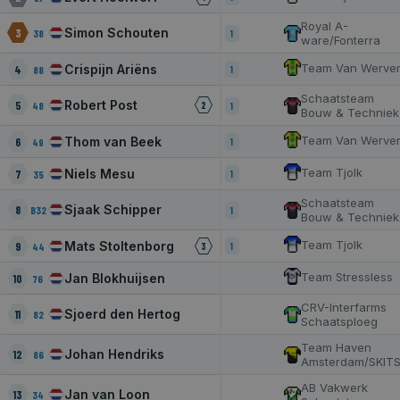
Royal A-
Simon Schouten
3
38
1
ware/Fonterra
Team Van Werve
Crispijn Ariëns
4
88
1
Schaatsteam
Robert Post
5
48
2
1
Bouw & Techniek
Team Van Werve
Thom van Beek
6
49
1
Team Tjolk
Niels Mesu
7
35
1
Schaatsteam
Sjaak Schipper
8
B32
1
Bouw & Techniek
Team Tjolk
Mats Stoltenborg
9
44
1
3
Team Stressless
Jan Blokhuijsen
10
76
CRV-Interfarms
Sjoerd den Hertog
11
82
Schaatsploeg
Team Haven
Johan Hendriks
12
86
Amsterdam/SKIT
AB Vakwerk
Jan van Loon
13
34