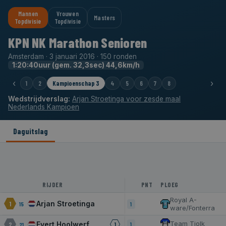
Mannen
Vrouwen
Masters
Topdivisie
Topdivisie
KPN NK Marathon Senioren
Amsterdam · 3 januari 2016 · 150 ronden
1:20:40uur (gem. 32,3sec) 44,6km/h
‹
›
1
2
Kampioenschap 3
4
5
6
7
8
Wedstrijdverslag:
Arjan Stroetinga voor zesde maal
Nederlands Kampioen
Daguitslag
RIJDER
PNT
PLOEG
Royal A-
Arjan Stroetinga
1
15
1
ware/Fonterra
Team Tjolk
Evert Hoolwerf
2
21
1
1