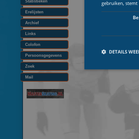
Statistieken
gebruiken, stemt
Erelijsten
Be
Archief
Links
Colofon
DETAILS WE
Persoonsgegevens
Zoek
Mail
Prestatiecookies wor
niet worden gebruikt 
Naam
_ga