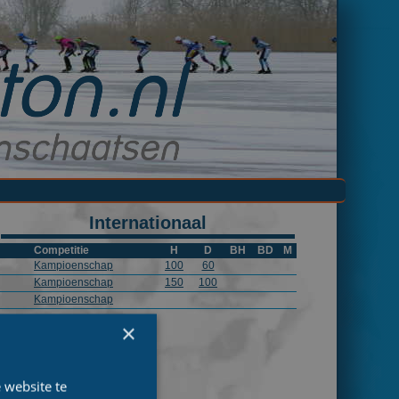
Internationaal
Competitie
H
D
BH
BD
M
Kampioenschap
100
60
Kampioenschap
150
100
Kampioenschap
×
 website te