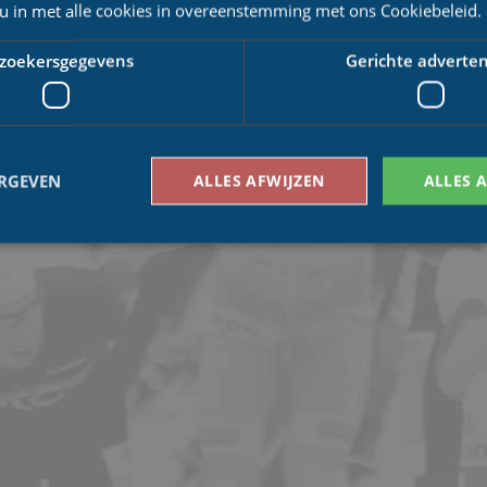
 u in met alle cookies in overeenstemming met ons Cookiebeleid.
zoekersgegevens
Gerichte adverten
ERGEVEN
ALLES AFWIJZEN
ALLES 
Bezoekersgegevens
Gerichte advertenties
den gebruikt om te zien hoe bezoekers de website gebruiken, bijv. analytische cookies
om een bepaalde bezoeker direct te identificeren.
Aanbieder
/
Vervaldatum
Omschrijving
Domein
1 jaar 1
This cookie name is asssociated with Google Univ
Google LLC
maand
which is a significant update to Google's more
.schaatspeloton.nl
analytics service. This cookie is used to distingu
assigning a randomly generated number as a client