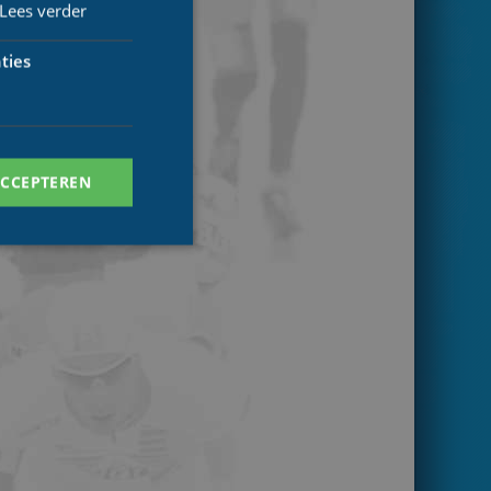
Lees verder
ties
ACCEPTEREN
. Deze cookies kunnen
ersal Analytics -
 commonly used
ish unique users by
 identifier. It is