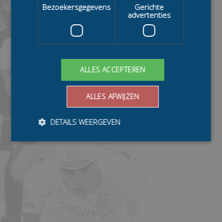
Bezoekersgegevens
Gerichte
advertenties
ALLES ACCEPTEREN
ALLES AFWIJZEN
DETAILS WEERGEVEN
Bezoekersgegevens
Gerichte advertenties
Prestatiecookies worden gebruikt om te zien hoe
bezoekers de website gebruiken, bijv. analytische
cookies. Deze cookies kunnen niet worden gebruikt om
een bepaalde bezoeker direct te identificeren.
Aanbieder
/