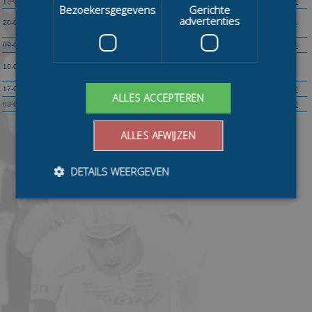
13-01
17:45
Alkmaar
KPN Marathon Cup 11
125
80
100
Bezoekersgegevens
Gerichte
Bouwselect Marathon (KPN Marathon Cup
advertenties
20-01
17:45
Groningen
125
80
100
12)
09-02
17:45
Enschede
KPN Marathon Cup 13
125
80
100
Amsterdam
10-02
19:15
KPN Marathon Cup 14
125
80
(Olympisch Stadion)
17-02
17:45
Tilburg
KPN Marathon Cup 15
125
80
100
ALLES ACCEPTEREN
03-03
17:00
Amsterdam
KPN Marathon Cup Finale
125
80
100
ALLES AFWIJZEN
DETAILS WEERGEVEN
Bezoekersgegevens
Gerichte advertenties
Prestatiecookies worden gebruikt om te zien hoe
bezoekers de website gebruiken, bijv. analytische
cookies. Deze cookies kunnen niet worden gebruikt om
een bepaalde bezoeker direct te identificeren.
Aanbieder
/