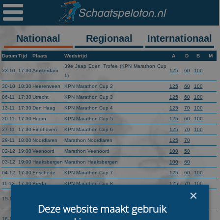

Ploegen
Statistieken
Nationaal
Regionaal
Internationaal
Erelijsten
Datum
Tijd
Plaats
Wedstrijd
A
D
B
M
39e Jaap Eden Trofee (KPN Marathon Cup
23-10
17:30
Amsterdam
125
60
100
Archief
1)
30-10
18:30
Heerenveen
KPN Marathon Cup 2
125
60
100
Links
06-11
17:30
Utrecht
KPN Marathon Cup 3
125
60
100
13-11
17:30
Den Haag
KPN Marathon Cup 4
125
70
100
Colofon
20-11
17:30
Hoorn
KPN Marathon Cup 5
125
60
100
27-11
17:30
Eindhoven
KPN Marathon Cup 6
125
70
100
Persoonsgegevens
29-11
18:00
Noordlaren
Marathon Noordlaren
125
70
02-12
19:00
Veenoord
Marathon Veenoord
100
50
Zoek
03-12
19:00
Haaksbergen
Marathon Haaksbergen
100
60
Mail
04-12
17:30
Enschede
KPN Marathon Cup 7
125
60
100
11-12
17:30
Breda
KPN Marathon Cup 8
125
70
100
×
KPN Super Prestige 1 (KPN Marathon Cup
76
50
58
15-12
13:30
Flevonice
9)
km
km
km
Deze website maakt gebruik
1e Skeeve Skaes Cup (KPN Marathon Cup
18-12
17:30
Amsterdam
125
60
100