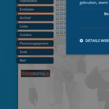
zo 20-12-2009
20:30
Utr
Statistieken
gebruiken, stemt
zo 27-12-2009
20:00
Utr
Erelijsten
zo 10-01-2010
21:00
Utr
Be
zo 24-01-2010
21:00
Utr
Archief
zo 31-01-2010
21:00
Utr
zo 07-02-2010
21:00
Utr
Links
zo 14-02-2010
21:00
Utr
zo 21-02-2010
21:30
Utr
Colofon
DETAILS WE
Persoonsgegevens
Zoek
Mail
Prestatiecookies wor
niet worden gebruikt 
Naam
_ga