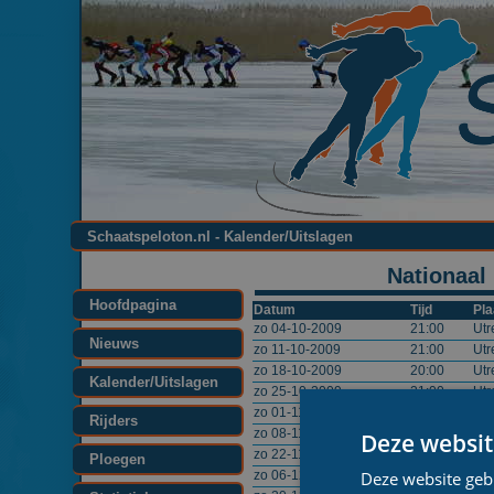
Schaatspeloton.nl - Kalender/Uitslagen
Nationaal
Hoofdpagina
Datum
Tijd
Pla
zo 04-10-2009
21:00
Utr
Nieuws
zo 11-10-2009
21:00
Utr
zo 18-10-2009
20:00
Utr
Kalender/Uitslagen
zo 25-10-2009
21:00
Utr
zo 01-11-2009
21:00
Utr
Rijders
zo 08-11-2009
21:00
Utr
Deze websit
zo 22-11-2009
21:00
Utr
Ploegen
Deze website geb
zo 06-12-2009
21:00
Utr