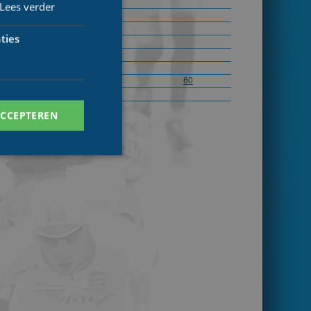
Baancompetitie Utrecht
Lees verder
Baancompetitie Utrecht
Baancompetitie Utrecht
ties
Baancompetitie Utrecht
Baancompetitie Utrecht
Baancompetitie Utrecht
Baancompetitie Utrecht
60
Baancompetitie Utrecht
ACCEPTEREN
. Deze cookies kunnen
ersal Analytics -
 commonly used
ish unique users by
 identifier. It is