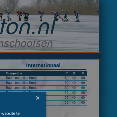
Internationaal
Competitie
C
D
M
Baancompetitie Breda
60
40
60
Baancompetitie Breda
60
40
60
Baancompetitie Breda
60
40
60
Baancompetitie Breda
60
40
60
×
Baancompetitie Breda
60
40
60
Baancompetitie Breda
60
40
60
 website te