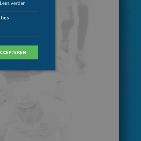
Lees verder
ties
ACCEPTEREN
. Deze cookies kunnen
ersal Analytics -
 commonly used
ish unique users by
 identifier. It is