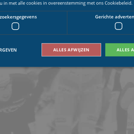
 u in met alle cookies in overeenstemming met ons Cookiebeleid.
zoekersgegevens
Gerichte adverten
ERGEVEN
ALLES AFWIJZEN
ALLES 
Bezoekersgegevens
Gerichte advertenties
den gebruikt om te zien hoe bezoekers de website gebruiken, bijv. analytische cookies
om een bepaalde bezoeker direct te identificeren.
Aanbieder
/
Vervaldatum
Omschrijving
Domein
1 jaar 1
This cookie name is asssociated with Google Univ
Google LLC
maand
which is a significant update to Google's more
.schaatspeloton.nl
analytics service. This cookie is used to distingu
assigning a randomly generated number as a client