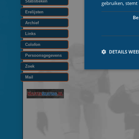
Statistieken
gebruiken, stemt
Erelijsten
Be
Archief
Links
Colofon
DETAILS WE
Persoonsgegevens
Zoek
Mail
Prestatiecookies wor
niet worden gebruikt 
Naam
_ga