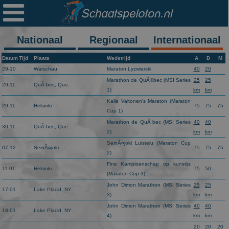

Ploegen
Statistieken
Nationaal
Regionaal
Internationaal
Erelijsten
Datum
Tijd
Plaats
Wedstrijd
A
D
M
29-10
Warschau
Maraton Lyzwiarski
40
20
Archief
Marathon de QuÃ©bec (MSI Series
25
25
29-11
QuÃ¨bec, Que.
1)
km
km
Links
Kalle Valtonen's Maraton (Maraton
29-11
Helsinki
75
75
75
Cup 1)
Colofon
Marathon de QuÃ¨bec (MSI Series
40
40
30-11
QuÃ¨bec, Que.
2)
km
km
Persoonsgegevens
SeinÃ¤joki Luistelu (Maraton Cup
07-12
SeinÃ¤joki
75
75
75
2)
Zoek
Fins Kampioenschap op kunstijs
11-01
Helsinki
75
50
(Maraton Cup 3)
Mail
John Dimon Marathon (MSI Series
25
25
17-01
Lake Placid, NY
3)
km
km
John Dimon Marathon (MSI Series
40
40
18-01
Lake Placid, NY
4)
km
km
20
20
20