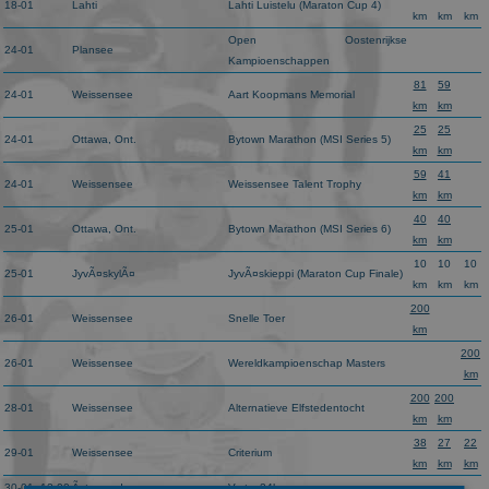
18-01
Lahti
Lahti Luistelu (Maraton Cup 4)
km
km
km
Open Oostenrijkse
24-01
Plansee
Kampioenschappen
81
59
24-01
Weissensee
Aart Koopmans Memorial
km
km
25
25
24-01
Ottawa, Ont.
Bytown Marathon (MSI Series 5)
km
km
59
41
24-01
Weissensee
Weissensee Talent Trophy
km
km
40
40
25-01
Ottawa, Ont.
Bytown Marathon (MSI Series 6)
km
km
10
10
10
25-01
JyvÃ¤skylÃ¤
JyvÃ¤skieppi (Maraton Cup Finale)
km
km
km
200
26-01
Weissensee
Snelle Toer
km
200
26-01
Weissensee
Wereldkampioenschap Masters
km
200
200
28-01
Weissensee
Alternatieve Elfstedentocht
km
km
38
27
22
29-01
Weissensee
Criterium
km
km
km
30-01
12:00
Ãstersund
Vertex24h
xxx