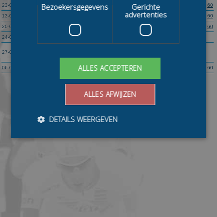
Bezoekersgegevens
Gerichte
23-01
13:00
Assen
RTV Drenthe Marathon II (Unox Cup 14)
150
50
60
advertenties
13-02
19:30
Alkmaar
Energie Noord West Marathon IV (Unox Cup 15)
100
100
60
20-02
19:30
Haarlem
Dasia Sport Marathon (Unox Cup 16)
100
50
60
24-02
19:30
Utrecht
Kaas en Hout Marathon (Unox Cup 17)
100
50
100
Ouderkerkse Schaatsvrienden Marathon (Unox Cup
27-02
19:30
Amsterdam
100
50
100
18)
ALLES ACCEPTEREN
06-03
11:30
Groningen
Unox Cup Finale
100
50
75
60
ALLES AFWIJZEN
DETAILS WEERGEVEN
Bezoekersgegevens
Gerichte advertenties
Prestatiecookies worden gebruikt om te zien hoe
bezoekers de website gebruiken, bijv. analytische
cookies. Deze cookies kunnen niet worden gebruikt om
een bepaalde bezoeker direct te identificeren.
Aanbieder
/