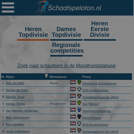

Ploegen
Statistieken
Heren
Heren
Dames
Eerste
Topdivisie
Topdivisie
Divisie
Erelijsten
Regionale
Archief
competities
Links
Zoek naar schaatsers in de Marathondatabase
Colofon
Nr
Rijder
Woonplaats
Ploeg
Persoonsgegevens
1
Bob de Vries
Haule
BAM-Univé Schaatsteam
3
Douwe de Vries
SOS Kinderdorpen
Zoek
4
Sandor Stuut
Schaatscentrum De Uithof
5
Ingmar Berga
Hoogeveen
Van Werven
Mail
6
Jan Maarten Heideman
Husqvarna-Gardena
7
Bart Hakkenberg
Payroll Group
8
Rob Hadders
SOS Kinderdorpen
9
Joost Juffermans
Schaatscentrum De Uithof