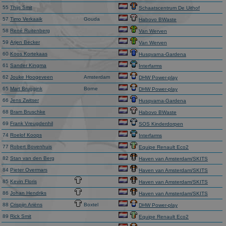
bezoekers de website gebruiken, bijv. analytische
55
Thijs Smit
Schaatscentrum De Uithof
cookies. Deze cookies kunnen niet worden gebruikt om
57
Timo Verkaaik
Gouda
Habovo BWaste
een bepaalde bezoeker direct te identificeren.
58
René Ruitenberg
Van Werven
Aanbieder
/
Naam
Vervaldatum
Omschrijvin
59
Arjen Becker
Van Werven
Domein
60
Koos Kortekaas
Husqvarna-Gardena
_ga
1 jaar 1
This cookie
Google LLC
61
Sander Kingma
Interfarms
maand
name is
.schaatspeloton.nl
asssociated
62
Jouke Hoogeveen
Amsterdam
DHW Power-play
with Google
65
Mart Bruggink
Borne
Universal
DHW Power-play
Analytics -
66
Jens Zwitser
Husqvarna-Gardena
which is a
significant
68
Bram Bruschke
Habovo BWaste
update to
69
Frank Vreugdenhil
SOS Kinderdorpen
Google's
more
74
Roelof Koops
Interfarms
commonly
used
77
Robert Bovenhuis
Equipe Renault Eco2
analytics
82
Stan van den Berg
Haven van Amsterdam/SKITS
service. This
cookie is use
84
Pieter Overmars
Haven van Amsterdam/SKITS
to
distinguish
85
Kevin Floris
Haven van Amsterdam/SKITS
unique users
86
Johan Hendriks
Haven van Amsterdam/SKITS
by assigning
a randomly
88
Crispijn Ariëns
Boxtel
DHW Power-play
generated
number as a
89
Rick Smit
Equipe Renault Eco2
client